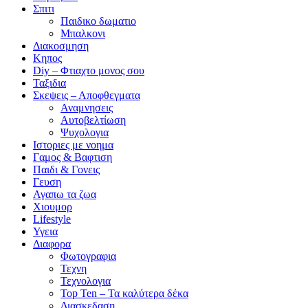
Σπιτι
Παιδικο δωματιο
Μπαλκονι
Διακοσμηση
Κηπος
Diy – Φτιαχτο μονος σου
Ταξιδια
Σκεψεις – Αποφθεγματα
Αναμνησεις
Αυτοβελτίωση
Ψυχολογια
Ιστοριες με νοημα
Γαμος & Βαφτιση
Παιδι & Γονεις
Γευση
Αγαπω τα ζωα
Xιουμορ
Lifestyle
Υγεια
Διαφορα
Φωτογραφια
Τεχνη
Τεχνολογια
Top Ten – Τα καλύτερα δέκα
Διασκεδαση