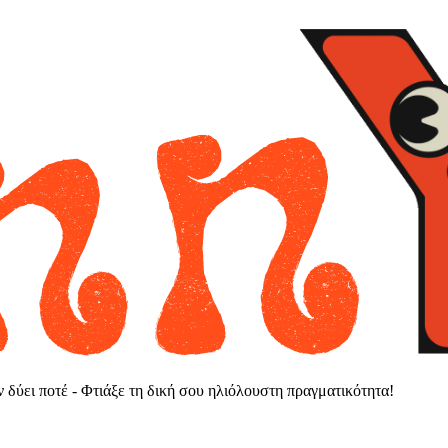
εν δύει ποτέ - Φτιάξε τη δική σου ηλιόλουστη πραγματικότητα!