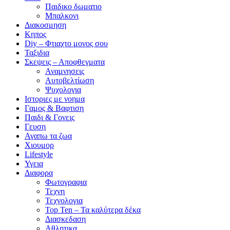
Παιδικο δωματιο
Μπαλκονι
Διακοσμηση
Κηπος
Diy – Φτιαχτο μονος σου
Ταξιδια
Σκεψεις – Αποφθεγματα
Αναμνησεις
Αυτοβελτίωση
Ψυχολογια
Ιστοριες με νοημα
Γαμος & Βαφτιση
Παιδι & Γονεις
Γευση
Αγαπω τα ζωα
Xιουμορ
Lifestyle
Υγεια
Διαφορα
Φωτογραφια
Τεχνη
Τεχνολογια
Top Ten – Τα καλύτερα δέκα
Διασκεδαση
Αθλητικα