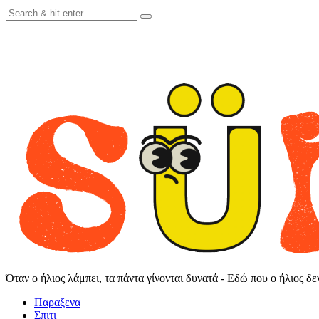
Skip
to
content
Όταν ο ήλιος λάμπει, τα πάντα γίνονται δυνατά - Εδώ που ο ήλιος δ
Παραξενα
Σπιτι