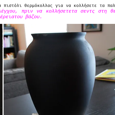
α
πιστόλι θερμόκολλας
για να κολλήσετε τα
πα
λέγχου, πριν να
κολλήσετετα
σεντς
στη θ
έρεια
του βάζου.