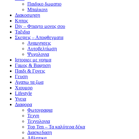
Παιδικο δωματιο
Μπαλκονι
Διακοσμηση
Κηπος
Diy – Φτιαχτο μονος σου
Ταξιδια
Σκεψεις – Αποφθεγματα
Αναμνησεις
Αυτοβελτίωση
Ψυχολογια
Ιστοριες με νοημα
Γαμος & Βαφτιση
Παιδι & Γονεις
Γευση
Αγαπω τα ζωα
Xιουμορ
Lifestyle
Υγεια
Διαφορα
Φωτογραφια
Τεχνη
Τεχνολογια
Top Ten – Τα καλύτερα δέκα
Διασκεδαση
Αθλητικα