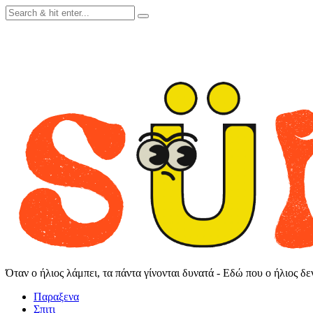
Skip
to
content
Όταν ο ήλιος λάμπει, τα πάντα γίνονται δυνατά - Εδώ που ο ήλιος δ
Παραξενα
Σπιτι