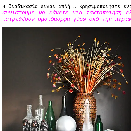
Η
διαδικασία είναι απλή
… Χρησιμοποιήστε έν
συνιστούμε να
κάνετε
μια τακτοποίηση
ε
ταιριάζουν
ομοιόμορφα
γύρω από την περιφ