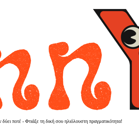
εν δύει ποτέ - Φτιάξε τη δική σου ηλιόλουστη πραγματικότητα!