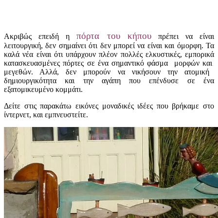
πόρτα του κήπου
Ακριβώς επειδή
η
πρέπει να είναι
λειτουργική
,
δεν
σημαίνει ότι δεν μπορεί
να είναι και όμορφη
.
Τα
καλά νέα
είναι ότι υπάρχουν
πλέον
πολλές ελκυστικές
,
εμπορικά
κατασκευασμένες
πόρτες
σε ένα σημαντικό
φάσμα μορφών και
μεγεθών
.
Αλλά
,
δεν μπορούν να νικήσουν
την ατομική
δημιουργικότητα
και
την αγάπη που
επένδυσε
σε
ένα
εξατομικευμένο
κομμάτι.
Δείτε στις παρακάτω εικόνες μοναδικές ιδέες που βρήκαμε στο
ίντερνετ, και εμπνευστείτε.