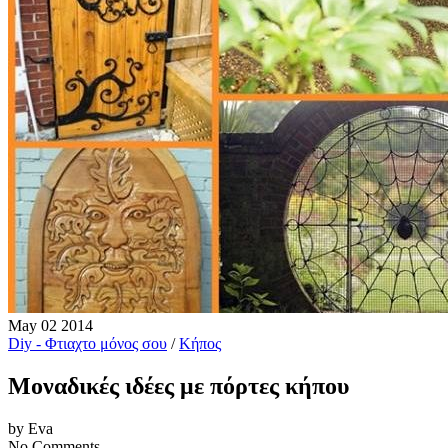
May
02
2014
Diy - Φτιαχτο μόνος σου
/
Κήπος
Μοναδικές ιδέες με πόρτες κήπου
by Eva
No Comments