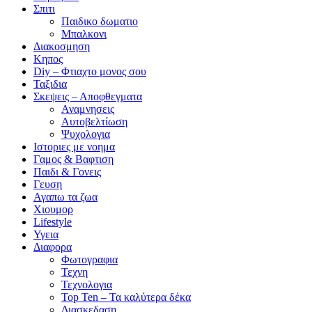
Σπιτι
Παιδικο δωματιο
Μπαλκονι
Διακοσμηση
Κηπος
Diy – Φτιαχτο μονος σου
Ταξιδια
Σκεψεις – Αποφθεγματα
Αναμνησεις
Αυτοβελτίωση
Ψυχολογια
Ιστοριες με νοημα
Γαμος & Βαφτιση
Παιδι & Γονεις
Γευση
Αγαπω τα ζωα
Xιουμορ
Lifestyle
Υγεια
Διαφορα
Φωτογραφια
Τεχνη
Τεχνολογια
Top Ten – Τα καλύτερα δέκα
Διασκεδαση