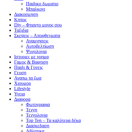
Παιδικο δωματιο
Μπαλκονι
Διακοσμηση
Κηπος
Diy – Φτιαχτο μονος σου
Ταξιδια
Σκεψεις – Αποφθεγματα
Αναμνησεις
Αυτοβελτίωση
Ψυχολογια
Ιστοριες με νοημα
Γαμος & Βαφτιση
Παιδι & Γονεις
Γευση
Αγαπω τα ζωα
Xιουμορ
Lifestyle
Υγεια
Διαφορα
Φωτογραφια
Τεχνη
Τεχνολογια
Top Ten – Τα καλύτερα δέκα
Διασκεδαση
Αθλητικα