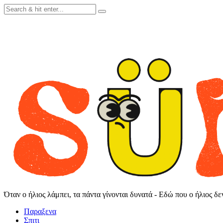
Skip
to
content
Όταν ο ήλιος λάμπει, τα πάντα γίνονται δυνατά - Εδώ που ο ήλιος δ
Παραξενα
Σπιτι