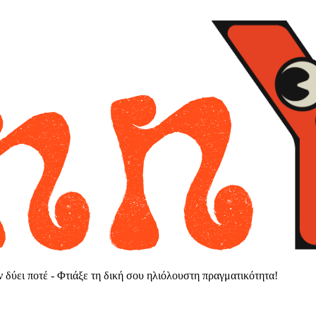
εν δύει ποτέ - Φτιάξε τη δική σου ηλιόλουστη πραγματικότητα!