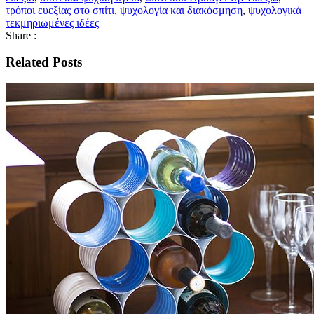
τρόποι ευεξίας στο σπίτι
,
ψυχολογία και διακόσμηση
,
ψυχολογικά
τεκμηριωμένες ιδέες
Share :
Related Posts