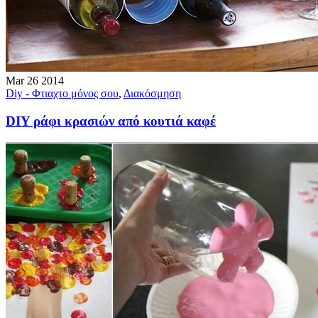
Mar
26
2014
Diy - Φτιαχτο μόνος σου
,
Διακόσμηση
DIY ράφι κρασιών από κουτιά καφέ