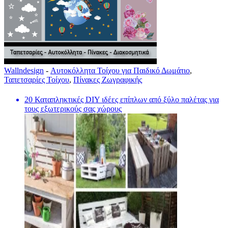
Wallndesign
-
Αυτοκόλλητα Τοίχου για Παιδικό Δωμάτιο
,
Ταπετσαρίες Τοίχου
,
Πίνακες Ζωγραφικής
20 Καταπληκτικές DIY ιδέες επίπλων από ξύλο παλέτας για
τους εξωτερικούς σας χώρους