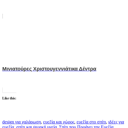
Μινιατούρες Χριστουγεννιάτικα Δέντρα
Like this:
design για χαλάρωση
,
ευεξία και χώρος
,
ευεξία στο σπίτι
,
ιδέες για
ευεξία
,
σπίτι και ψυχική υγεία
,
Σπίτι που Προάγει την Ευεξία
,