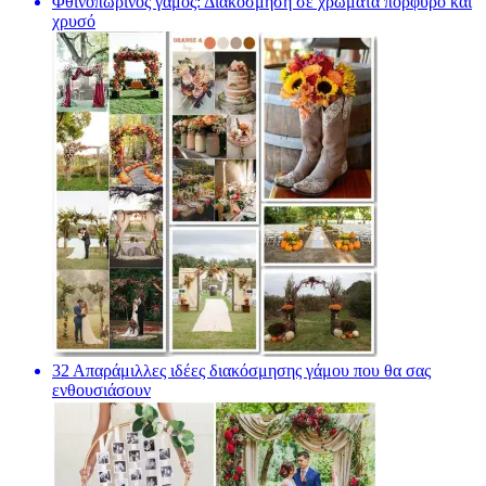
Φθινοπωρινός γάμος: Διακόσμηση σε χρώματα πορφυρό και
χρυσό
32 Απαράμιλλες ιδέες διακόσμησης γάμου που θα σας
ενθουσιάσουν