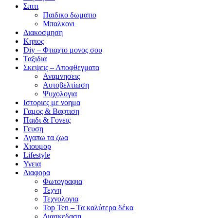
Σπιτι
Παιδικο δωματιο
Μπαλκονι
Διακοσμηση
Κηπος
Diy – Φτιαχτο μονος σου
Ταξιδια
Σκεψεις – Αποφθεγματα
Αναμνησεις
Αυτοβελτίωση
Ψυχολογια
Ιστοριες με νοημα
Γαμος & Βαφτιση
Παιδι & Γονεις
Γευση
Αγαπω τα ζωα
Xιουμορ
Lifestyle
Υγεια
Διαφορα
Φωτογραφια
Τεχνη
Τεχνολογια
Top Ten – Τα καλύτερα δέκα
Διασκεδαση