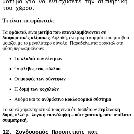
μοτίβα για να ενισχύσετε την αισθητική
του χώρου.
Τι είναι τα φράκταλ;
Τα
φράκταλ
είναι
μοτίβα που επαναλαμβάνονται σε
διαφορετικές κλίμακες
. Δηλαδή, ένα μικρό κομμάτι του μοτίβου
μοιάζει με το μεγαλύτερο σύνολο. Παραδείγματα φράκταλ στη
φύση περιλαμβάνουν:
Τα
κλαδιά των δέντρων
Οι
φλέβες ενός φύλλου
Οι
μορφές των σύννεφων
Η
δομή των κοχυλιών
Ακόμα και το
ανθρώπινο κυκλοφορικό σύστημα
Το κοινό χαρακτηριστικό τους είναι ότι διαθέτουν
περίπλοκη
δομή
, αλλά με
λογική επανάληψη
–
ούτε χαοτική, ούτε απόλυτα
συμμετρική
.
12.
Συνδυασμός Προοπτικής και