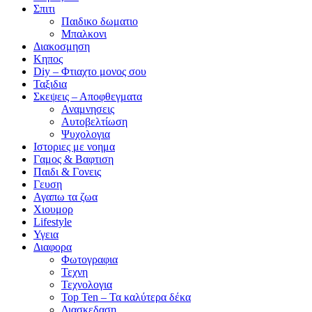
Σπιτι
Παιδικο δωματιο
Μπαλκονι
Διακοσμηση
Κηπος
Diy – Φτιαχτο μονος σου
Ταξιδια
Σκεψεις – Αποφθεγματα
Αναμνησεις
Αυτοβελτίωση
Ψυχολογια
Ιστοριες με νοημα
Γαμος & Βαφτιση
Παιδι & Γονεις
Γευση
Αγαπω τα ζωα
Xιουμορ
Lifestyle
Υγεια
Διαφορα
Φωτογραφια
Τεχνη
Τεχνολογια
Top Ten – Τα καλύτερα δέκα
Διασκεδαση