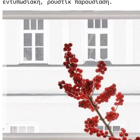
εντυπωσιακή, ρουστίκ παρουσίαση.