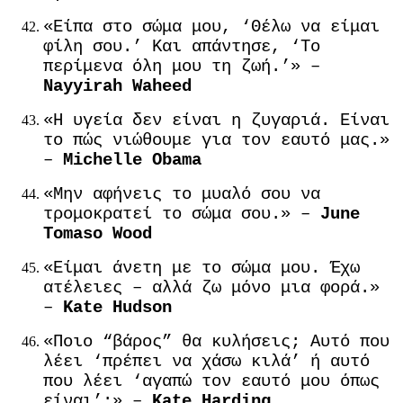
«Είπα στο σώμα μου, ‘Θέλω να είμαι
φίλη σου.’ Και απάντησε, ‘Το
περίμενα όλη μου τη ζωή.’» –
Nayyirah Waheed
«Η υγεία δεν είναι η ζυγαριά. Είναι
το πώς νιώθουμε για τον εαυτό μας.»
–
Michelle Obama
«Μην αφήνεις το μυαλό σου να
τρομοκρατεί το σώμα σου.» –
June
Tomaso Wood
«Είμαι άνετη με το σώμα μου. Έχω
ατέλειες – αλλά ζω μόνο μια φορά.»
–
Kate Hudson
«Ποιο “βάρος” θα κυλήσεις; Αυτό που
λέει ‘πρέπει να χάσω κιλά’ ή αυτό
που λέει ‘αγαπώ τον εαυτό μου όπως
είναι’;» –
Kate Harding