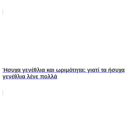
Ήσυχα γενέθλια και ωριμότητα: γιατί τα ήσυχα
γενέθλια λένε πολλά