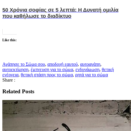
50 Χρόνια σοφίας σε 5 λεπτά: Η Δυνατή ομιλία
που καθήλωσε το διαδίκτυο
Like this:
Αγάπησε το Σώμα σου
,
αποδοχή εαυτού
,
αυτοαγάπη
,
αυτοεκτίμηση
,
έμπνευση για το σώμα
,
ενδυνάμωση
,
θετική
ενέργεια
,
θετική στάση προς το σώμα
,
ρητά για το σώμα
Share :
Related Posts