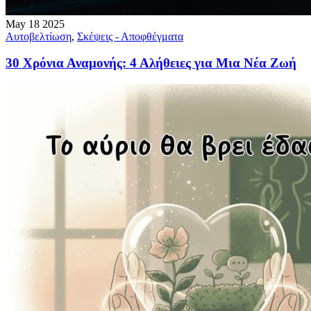
May
18
2025
Αυτοβελτίωση
,
Σκέψεις - Αποφθέγματα
30 Χρόνια Αναμονής: 4 Αλήθειες για Μια Νέα Ζωή