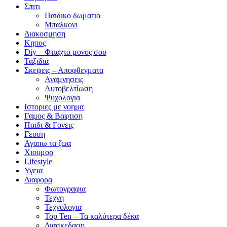
Σπιτι
Παιδικο δωματιο
Μπαλκονι
Διακοσμηση
Κηπος
Diy – Φτιαχτο μονος σου
Ταξιδια
Σκεψεις – Αποφθεγματα
Αναμνησεις
Αυτοβελτίωση
Ψυχολογια
Ιστοριες με νοημα
Γαμος & Βαφτιση
Παιδι & Γονεις
Γευση
Αγαπω τα ζωα
Xιουμορ
Lifestyle
Υγεια
Διαφορα
Φωτογραφια
Τεχνη
Τεχνολογια
Top Ten – Τα καλύτερα δέκα
Διασκεδαση