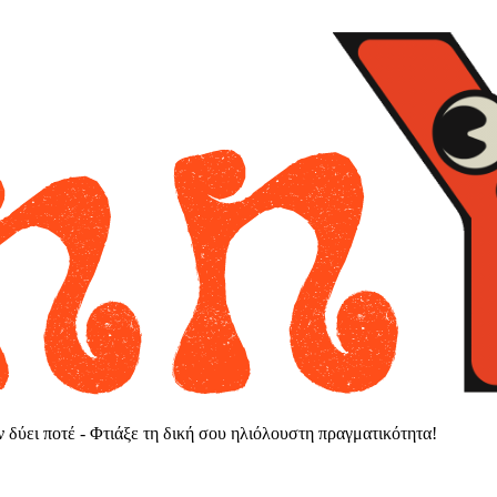
εν δύει ποτέ - Φτιάξε τη δική σου ηλιόλουστη πραγματικότητα!