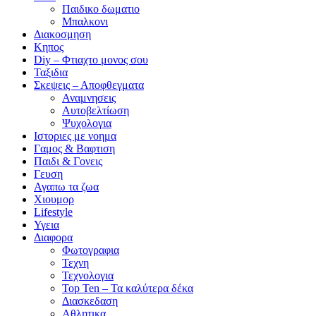
Παιδικο δωματιο
Μπαλκονι
Διακοσμηση
Κηπος
Diy – Φτιαχτο μονος σου
Ταξιδια
Σκεψεις – Αποφθεγματα
Αναμνησεις
Αυτοβελτίωση
Ψυχολογια
Ιστοριες με νοημα
Γαμος & Βαφτιση
Παιδι & Γονεις
Γευση
Αγαπω τα ζωα
Xιουμορ
Lifestyle
Υγεια
Διαφορα
Φωτογραφια
Τεχνη
Τεχνολογια
Top Ten – Τα καλύτερα δέκα
Διασκεδαση
Αθλητικα