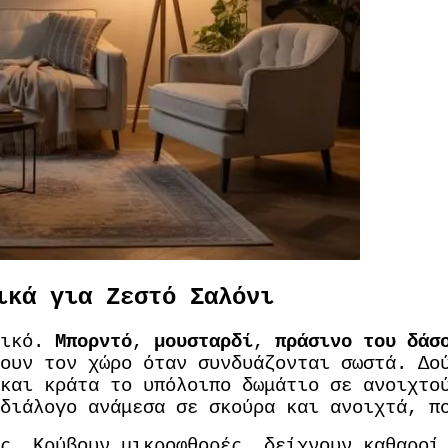
ικά για Ζεστό Σαλόνι
τικό.
Μπορντό
,
μουσταρδί
,
πράσινο του δάσ
ουν τον χώρο όταν συνδυάζονται σωστά. Δού
και κράτα το υπόλοιπο δωμάτιο σε ανοιχτο
διάλογο ανάμεσα σε σκούρα και ανοιχτά, π
ς. Κρύβουν μικροφθορές, δείχνουν καθαροί