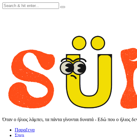
Skip
to
content
Όταν ο ήλιος λάμπει, τα πάντα γίνονται δυνατά - Εδώ που ο ήλιος δ
Παραξενα
Σπιτι