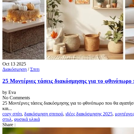
Oct
13
2025
Διακόσμηση
/
Σπιτι
25 Μοντέρνες τάσεις διακόσμησης για το φθινόπωρο 
by Eva
No Comments
25 Μοντέρνες τάσεις διακόσμησης για το φθινόπωρο που θα αγαπήσει
και...
cozy σπίτι
,
διακόσμηση σπιτιού
,
ιδέες διακόσμησης 2025
,
μοντέρνες
στυλ
,
φυσικά υλικά
Share :