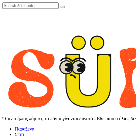
Skip
to
content
Όταν ο ήλιος λάμπει, τα πάντα γίνονται δυνατά - Εδώ που ο ήλιος δ
Παραξενα
Σπιτι