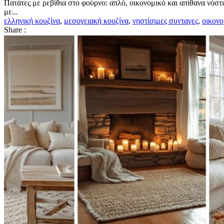
Πατάτες με ρεβίθια στο φούρνο: απλό, οικονομικό και απίθανα νόστι
με...
ελληνική κουζίνα
,
μεσογειακή κουζίνα
,
νηστίσιμες συνταγες
,
οικονο
Share :