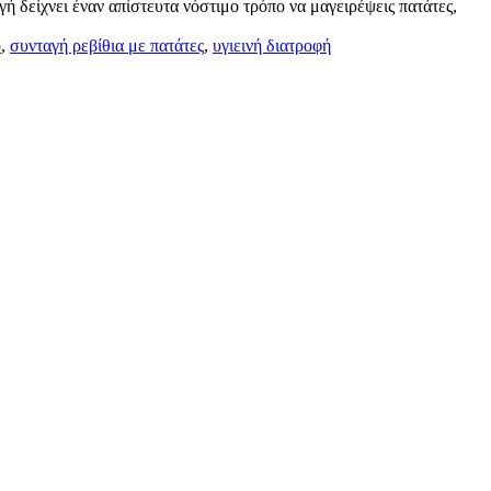
γή δείχνει έναν απίστευτα νόστιμο τρόπο να μαγειρέψεις πατάτες,
ο
,
συνταγή ρεβίθια με πατάτες
,
υγιεινή διατροφή