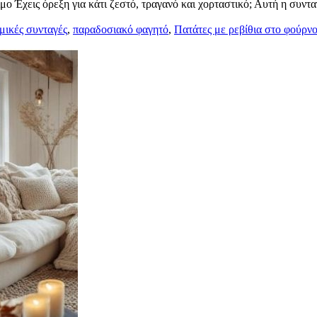
μο Έχεις όρεξη για κάτι ζεστό, τραγανό και χορταστικό; Αυτή η συντα
μικές συνταγές
,
παραδοσιακό φαγητό
,
Πατάτες με ρεβίθια στο φούρν