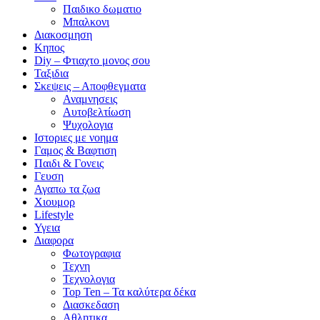
Παιδικο δωματιο
Μπαλκονι
Διακοσμηση
Κηπος
Diy – Φτιαχτο μονος σου
Ταξιδια
Σκεψεις – Αποφθεγματα
Αναμνησεις
Αυτοβελτίωση
Ψυχολογια
Ιστοριες με νοημα
Γαμος & Βαφτιση
Παιδι & Γονεις
Γευση
Αγαπω τα ζωα
Xιουμορ
Lifestyle
Υγεια
Διαφορα
Φωτογραφια
Τεχνη
Τεχνολογια
Top Ten – Τα καλύτερα δέκα
Διασκεδαση
Αθλητικα