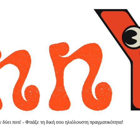
εν δύει ποτέ - Φτιάξε τη δική σου ηλιόλουστη πραγματικότητα!