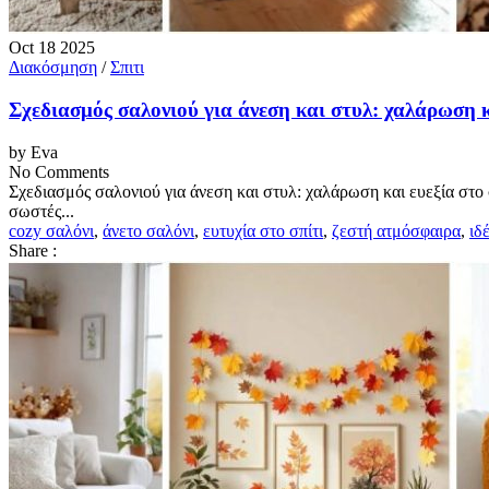
Oct
18
2025
Διακόσμηση
/
Σπιτι
Σχεδιασμός σαλονιού για άνεση και στυλ: χαλάρωση κ
by Eva
No Comments
Σχεδιασμός σαλονιού για άνεση και στυλ: χαλάρωση και ευεξία στο
σωστές...
cozy σαλόνι
,
άνετο σαλόνι
,
ευτυχία στο σπίτι
,
ζεστή ατμόσφαιρα
,
ιδ
Share :