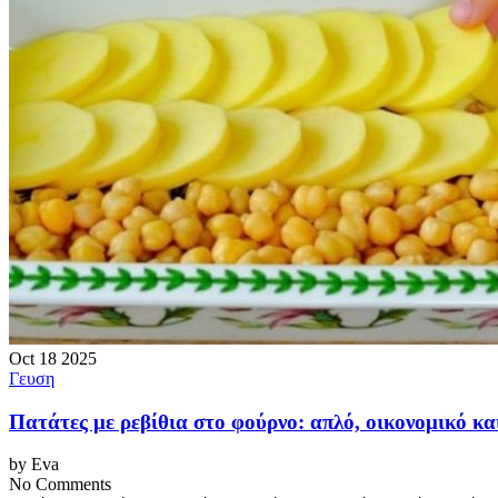
Oct
18
2025
Γευση
Πατάτες με ρεβίθια στο φούρνο: απλό, οικονομικό κα
by Eva
No Comments