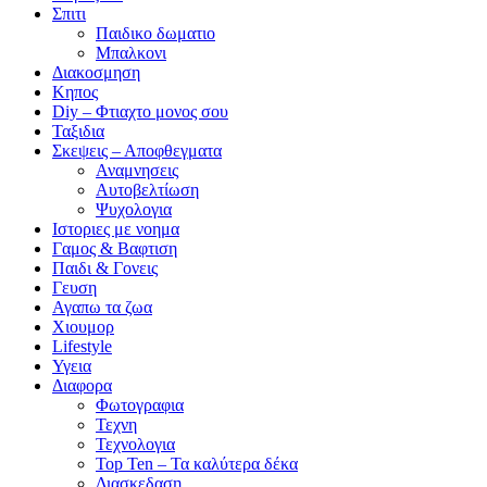
Σπιτι
Παιδικο δωματιο
Μπαλκονι
Διακοσμηση
Κηπος
Diy – Φτιαχτο μονος σου
Ταξιδια
Σκεψεις – Αποφθεγματα
Αναμνησεις
Αυτοβελτίωση
Ψυχολογια
Ιστοριες με νοημα
Γαμος & Βαφτιση
Παιδι & Γονεις
Γευση
Αγαπω τα ζωα
Xιουμορ
Lifestyle
Υγεια
Διαφορα
Φωτογραφια
Τεχνη
Τεχνολογια
Top Ten – Τα καλύτερα δέκα
Διασκεδαση