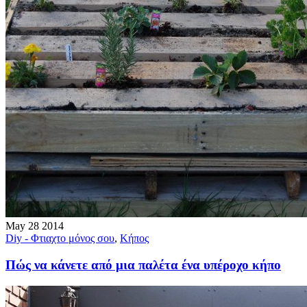
May
28
2014
Diy - Φτιαχτο μόνος σου
,
Κήπος
Πώς να κάνετε από μια παλέτα ένα υπέροχο κήπο