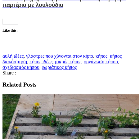
παρτέρια με λουλούδια
Like this:
αυλή ιδέες
,
γλάστρες που χύνονται στον κήπο
,
κήπος
,
κήπος
διακόσμηση
,
κήπος ιδέες
,
μικρός κήπος
,
οργάνωση κήπου
,
σχεδιασμός κήπου
,
χωριάτικος κήπος
Share :
Related Posts