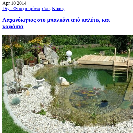
Apr
10
2014
Diy - Φτιαχτο μόνος σου
,
Κήπος
Λαχανόκηπος στο μπαλκόνι από παλέτες και
καφάσια