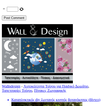
=
Wallndesign
-
Αυτοκόλλητα Τοίχου για Παιδικό Δωμάτιο
,
Ταπετσαρίες Τοίχου
,
Πίνακες Ζωγραφικής
Καταπληκτικός diy ζωντανός κινητός βοτανόκηπος (βίντεο)