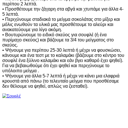
περίπου 2 λεπτά.
• Προσθέτουμε την ζάχαρη στα αβγά και χτυπάμε για άλλα 4-
5 λεπτά.
• Περιχύνουμε σταδιακά το μείγμα σοκολάτας στο μίξερ και
μόλις ενωθούν τα υλικά μας προσθέτουμε το αλεύρι και
ανακατεύουμε για λίγο ακόμη.
• Βουτυρώνουμε το ειδικό σκεύος για σουφλέ (ή ένα
πυρίμαχο σκεύος) και βάζουμε τα 3/4 του μείγματος στο
σκεύος.
• Ψήνουμε για περίπου 25-30 λεπτά ή μέχρι να φουσκώσει,
κάνουμε και ένα τεστ με το καλαμάκι (βάζουμε στο κέντρο του
σουφλέ ένα ξύλινο καλαμάκι και εάν βγει καθαρό έχει ψηθεί).
Για να βεβαιωθούμε ότι έχει ψηθεί και περιχύνουμε το
υπόλοιπο μείγμα .
• Ψήνουμε για άλλα 5-7 λεπτά ή μέχρι να κάνει μια ελαφριά
κρουστά από πάνω (το τελευταίο μείγμα που προσθέσαμε
δεν θέλουμε να ψηθεί, απλώς να ζεσταθεί).