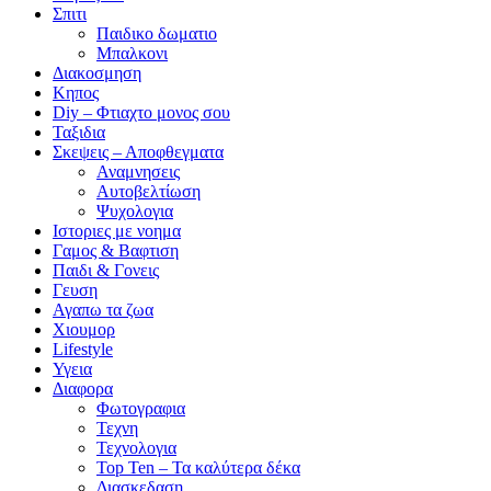
Σπιτι
Παιδικο δωματιο
Μπαλκονι
Διακοσμηση
Κηπος
Diy – Φτιαχτο μονος σου
Ταξιδια
Σκεψεις – Αποφθεγματα
Αναμνησεις
Αυτοβελτίωση
Ψυχολογια
Ιστοριες με νοημα
Γαμος & Βαφτιση
Παιδι & Γονεις
Γευση
Αγαπω τα ζωα
Xιουμορ
Lifestyle
Υγεια
Διαφορα
Φωτογραφια
Τεχνη
Τεχνολογια
Top Ten – Τα καλύτερα δέκα
Διασκεδαση