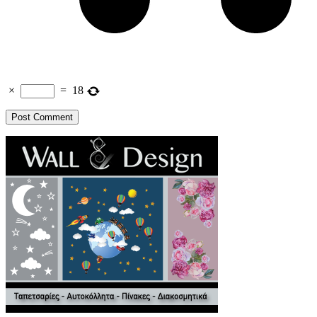
×
=
18