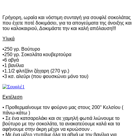
Γρήγορη, ωραία και νόστιμη συνταγή για σουφλέ σοκολάτας
που έχετε ποτέ δοκιμάσει, για τα απογεύματα της άνοιξης και
του καλοκαιριού, Δοκιμάστε την και καλή απόλαυση!!!
Υλικά
•250 γρ. Βούτυρο
•250 γρ. Σοκολάτα κουβερτούρα
•6 αβγά
•1 βανίλια
•1.1/2 φλιτζάνι ζάχαρη (270 γρ.)
•3 κσ. αλεύρι (που φουσκώνει μόνο του)
Εκτέλεση
• Προθερμαίνουμε τον φούρνο μας στους 200° Κελσίου (
πάνω-κάτω )
• Σε ένα κατσαρολάκι και σε χαμηλή φωτιά λιώνουμε το
βούτυρο με την σοκολάτα, τα ανακατεύουμε καλά και τα
αφήνουμε στην άκρη μέχρι να κρυώσουν .
• Με ένα μίξερ χτυπάμε όλα τα αβγά με την βανίλια για