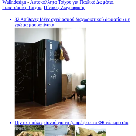
Wallndesign
-
Αυτοκόλλητα Τοίχου για Παιδικό Δωμάτιο
,
Ταπετσαρίες Τοίχου
,
Πίνακες Ζωγραφικής
32 Απίθανες Ιδέες σχεδιασμού διαχωριστικού δωματίου με
χρώμα μαυροπίνακα
Diy με μπάλες σανού για να ζωηρέψετε το Φθινόπωρο σας