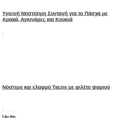
Υγιεινή Νηστίσιμη Συνταγή για το Πάσχα με
Αρακά, Αγκινάρες και Κουκιά
Νόστιμο και ελαφρύ Tacos με φιλέτο ψαριού
Like this: