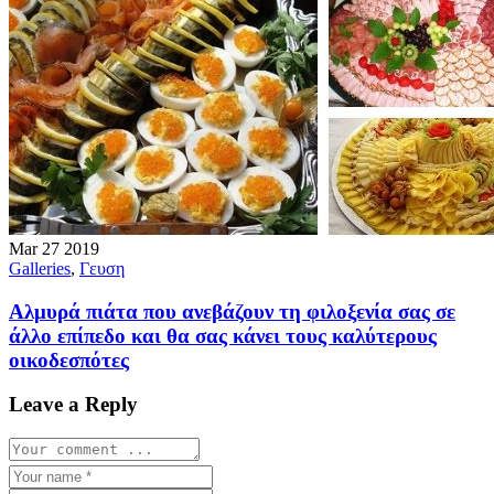
Mar
27
2019
Galleries
,
Γευση
Αλμυρά πιάτα που ανεβάζουν τη φιλοξενία σας σε
άλλο επίπεδο και θα σας κάνει τους καλύτερους
οικοδεσπότες
Leave a Reply