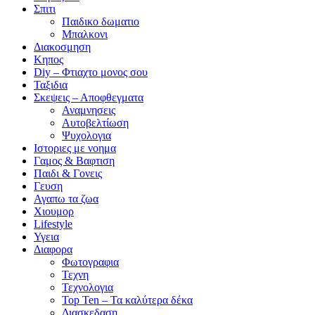
Σπιτι
Παιδικο δωματιο
Μπαλκονι
Διακοσμηση
Κηπος
Diy – Φτιαχτο μονος σου
Ταξιδια
Σκεψεις – Αποφθεγματα
Αναμνησεις
Αυτοβελτίωση
Ψυχολογια
Ιστοριες με νοημα
Γαμος & Βαφτιση
Παιδι & Γονεις
Γευση
Αγαπω τα ζωα
Xιουμορ
Lifestyle
Υγεια
Διαφορα
Φωτογραφια
Τεχνη
Τεχνολογια
Top Ten – Τα καλύτερα δέκα
Διασκεδαση