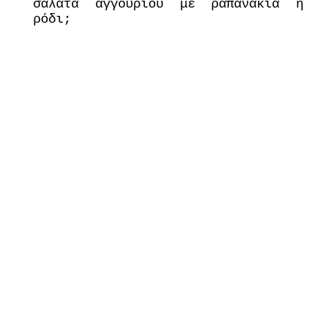
σαλάτα αγγουριού με ραπανάκια ή
ρόδι;