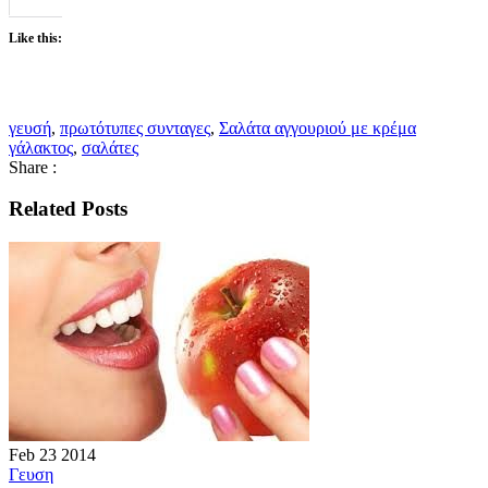
Like this:
γευσή
,
πρωτότυπες συνταγες
,
Σαλάτα αγγουριού με κρέμα
γάλακτος
,
σαλάτες
Share :
Related Posts
Feb
23
2014
Γευση