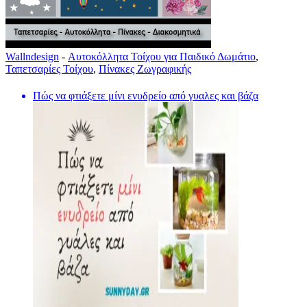
Wallndesign
-
Αυτοκόλλητα Τοίχου για Παιδικό Δωμάτιο
,
Ταπετσαρίες Τοίχου
,
Πίνακες Ζωγραφικής
Πώς να φτιάξετε μίνι ενυδρείο από γυαλες και βάζα