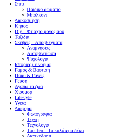
Σπιτι
Παιδικο δωματιο
Μπαλκονι
Διακοσμηση
Κηπος
Diy – Φτιαχτο μονος σου
Ταξιδια
Σκεψεις – Αποφθεγματα
Αναμνησεις
Αυτοβελτίωση
Ψυχολογια
Ιστοριες με νοημα
Γαμος & Βαφτιση
Παιδι & Γονεις
Γευση
Αγαπω τα ζωα
Xιουμορ
Lifestyle
Υγεια
Διαφορα
Φωτογραφια
Τεχνη
Τεχνολογια
Top Ten – Τα καλύτερα δέκα
Διασκεδαση