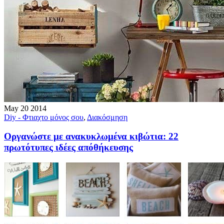
May
20
2014
Diy - Φτιαχτο μόνος σου
,
Διακόσμηση
Οργανώστε με ανακυκλωμένα κιβώτια: 22
πρωτότυπες ιδέες απόθήκευσης