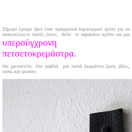
Σήμερα έχουμε βρεί
έναν
πραγματικά
δημιουργικό τρόπο
για να
ανακυκλώσετε παλιές ζώνες
.
Δείτε
το παρακάτω σχέδιο
για
μια
υπερσύγχρονη
πετσετοκρεμάστρα
.
Θα
χρειαστείτε
:
δύο
ραβδιά
μια παλιά
δερμάτινη ζώνη
,
βίδες
,
ούπα
, και
τρυπάνι
.